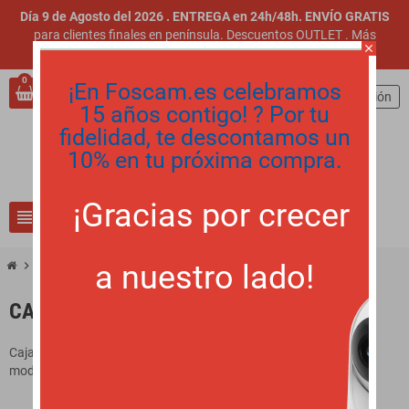
Día 9 de Agosto del 2026 . ENTREGA en 24h/48h. ENVÍO GRATIS
para clientes finales en península. Descuentos OUTLET
.
Más
close
información
.
0
¡En Foscam.es celebramos
person
Iniciar sesión
15 años contigo! ? Por tu
fidelidad, te descontamos un
10% en tu próxima compra.
¡Gracias por crecer
view_headline
search
a nuestro lado!
chevron_right
chevron_right
Accesorios CCTV
Cajas y soportes
CAJAS Y SOPORTES
Cajas estancas y soportes para cámaras. Variedad de cajas por
modelos.