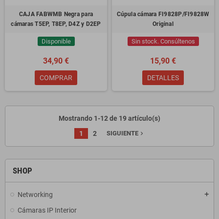
CAJA FABWMB Negra para
Cúpula cámara FI9828P/FI9828W
cámaras T5EP, T8EP, D4Z y D2EP
Original
Disponible
Sin stock. Consúltenos
34,90 €
15,90 €
COMPRAR
DETALLES
Mostrando 1-12 de 19 artículo(s)
1
2
SIGUIENTE
navigate_next
SHOP
Networking
add
Cámaras IP Interior