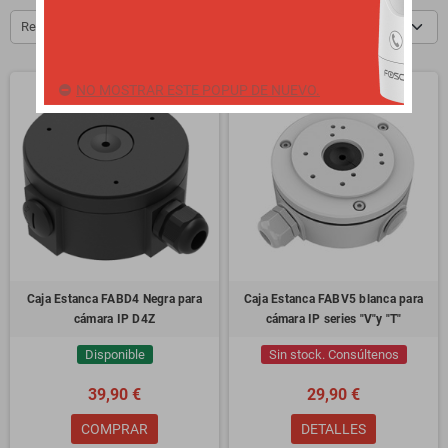
Relevancia
NO MOSTRAR ESTE POPUP DE NUEVO.
Caja Estanca FABD4 Negra para
Caja Estanca FABV5 blanca para
cámara IP D4Z
cámara IP series "V"y "T"
Disponible
Sin stock. Consúltenos
39,90 €
29,90 €
COMPRAR
DETALLES