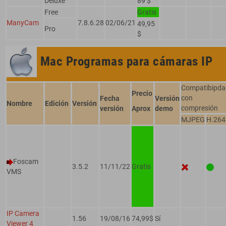
Deluxe
89 $
Free
Gratis
ManyCam
7.8.6.28
02/06/21
49,95
Pro
$
Mac
Programas para cámaras IP
Compatibipda
Precio
con
Fecha
Versión
Nombre
Edición
Versión
compresión
versión
Aprox
demo
MJPEG
H.264
Foscam
3.5.2
11/11/22
Gratis
VMS
IP Camera
1.56
19/08/16
74,99$
Sí
Viewer 4