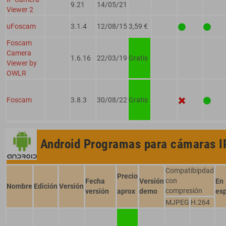
9.21
14/05/21
Viewer 2
uFoscam
3.1.4
12/08/15
3,59 €
Foscam
Camera
1.6.16
22/03/19
Gratis
Viewer by
OWLR
Foscam
3.8.3
30/08/22
Gratis
Android
Programas para cámaras I
Compatibipdad
Precio
con
Fecha
Versión
En
Nombre
Edición
Versión
compresión
versión
aprox
demo
es
MJPEG
H.264