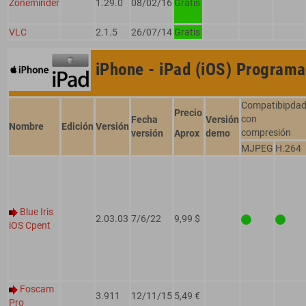
Zoneminder
1.29.0
08/02/16
Gratis
VLC
2.1.5
26/07/14
Gratis
iPhone - iPad (iOS)
Programa
Compatibipda
Precio
con
Fecha
Versión
Nombre
Edición
Versión
compresión
versión
Aprox
demo
MJPEG
H.264
Blue Iris
2.03.03
7/6/22
9,99 $
iOS Cpent
Foscam
3.911
12/11/15
5,49 €
Pro