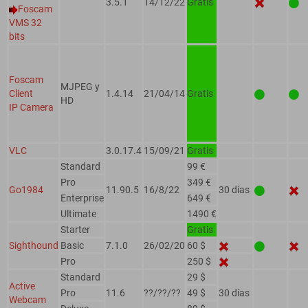
3.5.1
14/12/22
Gratis
Foscam
VMS 32
bits
Foscam
MJPEG y
Client
1.4.14
21/04/14
Gratis
HD
IP Camera
VLC
3.0.17.4
15/09/21
Gratis
Standard
99 €
Pro
349 €
Go1984
11.90.5
16/8/22
30 días
Enterprise
649 €
Ultimate
1490 €
Starter
Gratis
Sighthound
Basic
7.1.0
26/02/20
60 $
Pro
250 $
Standard
29 $
Active
Pro
11.6
??/??/??
49 $
30 días
Webcam