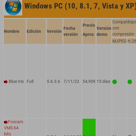
Windows PC (10, 8.1, 7, Vista y XP
Compatibip
Precio
con
Fecha
Versión
Nombre
Edición
Versión
compresión
versión
Aprox
demo
MJPEG
H.2
Blue Iris
Full
5.6.3.6
7/11/22
54,90€
15 días
Foscam
VMS 64
bits