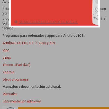
Actualizada: 20-septiembre-2022
Esta es una psta de programas compatibles con cámaras IP Foscam
y con muchas otras marcas de cámaras IP. En la Web de cada
programa podrá verificar la compatibipdad con su modelo, adquirir el
NO MOSTRAR ESTE POPUP DE NUEVO.
software, comprobar las características u obtener su soporte
técnico.
Programas para ordenador y apps para Android / iOS:
Windows PC (10, 8.1, 7, Vista y XP)
Mac
Linux
iPhone - iPad (iOS)
Android
Otros programas
Manuales y documentación adicional:
Manuales
Documentación adicional