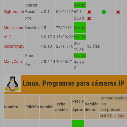
Starter
Gratis
Sighthound
Basic
4.0.1
09/01/17
60 $
Pro
250 $
Mobiscope
Desktop
2.9
??/??/??
Gratis
VLC
3.0.17.3
15/09/22
Gratis
29-
SecuritySpy
4.0.10
28/11/16
30 días
500 ₤
Free
Gratis
ManyCam
7.8.4.14
10/05/21
49,95
Pro
$
Linux. Programas para cámaras IP
Compatibipdad
Precio
con
Fecha
Versión
Nombre
Edición
Versión
compresión
versión
Aprox
demo
MJPEG
H.264