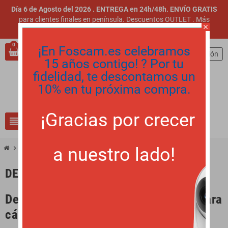
Día 6 de Agosto del 2026 . ENTREGA en 24h/48h. ENVÍO GRATIS
para clientes finales en península. Descuentos OUTLET
.
Más
close
información
.
0
¡En Foscam.es celebramos
person
Iniciar sesión
15 años contigo! ? Por tu
fidelidad, te descontamos un
10% en tu próxima compra.
¡Gracias por crecer
view_headline
search
a nuestro lado!
chevron_right
descarga
DESCARGA
Descarga de Programas y Manuales para
cámaras IP