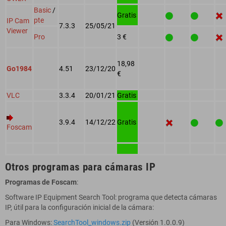
Basic
/
Gratis
pte
IP Cam
7.3.3
25/05/21
Viewer
Pro
3 €
18,98
Go1984
4.51
23/12/20
€
VLC
3.3.4
20/01/21
Gratis
3.9.4
14/12/22
Gratis
Foscam
Otros programas para cámaras IP
Programas de Foscam
:
Software IP Equipment Search Tool: programa que detecta cámaras
IP, útil para la configuración inicial de la cámara:
Para Windows:
SearchTool_windows.zip
(Versión 1.0.0.9)