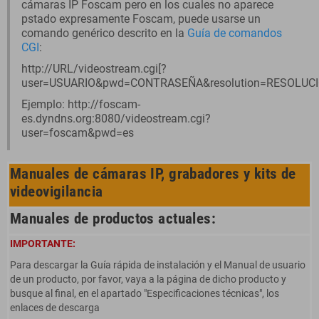
cámaras IP Foscam pero en los cuales no aparece
pstado expresamente Foscam, puede usarse un
comando genérico descrito en la
Guía de comandos
CGI
:
http://URL/videostream.cgi[?
user=USUARIO&pwd=CONTRASEÑA&resolution=RESOLUCI
Ejemplo: http://foscam-
es.dyndns.org:8080/videostream.cgi?
user=foscam&pwd=es
Manuales de cámaras IP, grabadores y kits de
videovigilancia
Manuales de productos actuales:
IMPORTANTE:
Para descargar la Guía rápida de instalación y el Manual de usuario
de un producto, por favor, vaya a la página de dicho producto y
busque al final, en el apartado "Especificaciones técnicas", los
enlaces de descarga