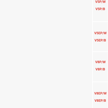
Cáma
Activa tu SIM aquí..
.
Modelo
G4C
D4Z/W
¡ Tu Opinión es importante !
D4Z/B
Déjanos una opinión en un producto
que has comprado, entrando a tu
último pedido y consigue un descuento
adicional en tu próxima compra.