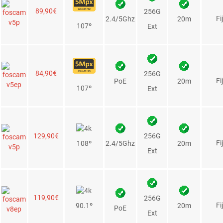
ras IP de Exterior
Resolución
Slot
Visión
Mov
Imagen
Precio
WiFi/Red
Ángulo
MicroSD
Nocturna
Rem
PVP
256G
114,90€
Fi
2.4/5Ghz
20m
101.5º
Int
149,90€
2.4/5Ghz
256G Int
20m
P/T
40º-90º