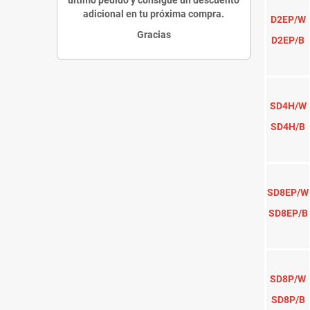
¿ Quieres recibir tu pedido ant
Rout
SHOP
Networking
add
Cámaras IP Interior
SIM
Cámaras IP Exterior
Accesorios CCTV
add
MR-1
Software Cámaras IP
Kits, NVR Foscam y Software
Cáma
Ofertas limitadas DIY