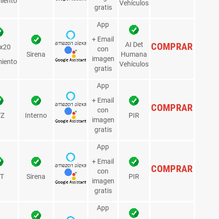
im.
Asistente
Alertas
Audio
Det. Mov
Comprar
oto
Hogar
Alarmas
App
COMPRAR
+ Email
con
+ AI Det.
COMPRAR
Tilt
Interno
imagen
Humana
gratis
App
COMPRAR
+ Email
con
+ AI Det.
COMPRAR
ja
Interno
imagen
Humana
gratis
App
+AI
COMPRAR
+ Email
Det.Humana
Tilt
con
COMPRAR
imagen
+
acking
gratis