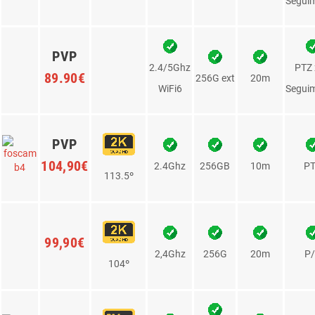
Precio
Resolución
Slot
Visión
Mov
Imagen
WiFi/Red
Ángulo
MicroSD
Nocturna
Rem
PVP
49,90€
2.4Ghz
8m
Pan/
256G
89º
59,90€
Fi
2.4/5Ghz
256G
8m
110º
PVP
Pan/
119,90€
124.5º
2.4/5Ghz
256G
8M
Autotr