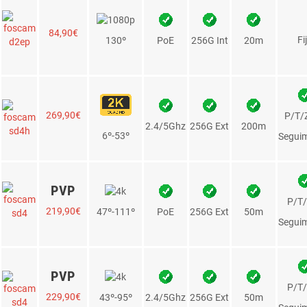
es del
lunes, 10 ago.
?— Realiza tu compra ant
segundos
er 4G / activación SIM 4G
Tarjeta SIM ( no activa ) preparada para a
opciones de activación, Pago por Uso, Tar
0,0€
SIN PERMANENCIA
+INFO
Router 4G a 300Mbps para utilizar con tarjet
00
54,90€
para que no tengas problemas con el router o
ras IP de Interior