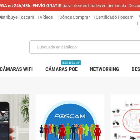
REGA en 24h/48h. ENVÍO GRATIS
para clientes finales en península. De
 Distribuye Foscam
|
Vídeos
| Dónde Comprar
|
Certificado Foscam
|
IEEE 802.3 AF
CÁMARAS WIFI
CÁMARAS POE
NETWORKING
DE