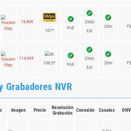
84,90€
Fi
130º
PoE
256G Int
20m
269,90€
P/T/
2.4/5Ghz
256G Ext
200m
6º-53º
Seguim
PVP
P/T
219,90€
47º-111º
PoE
256G Ext
50m
Seguim
PVP
P/T
229,90€
43º-95º
2.4/5Ghz
256G Ext
50m
Seguim