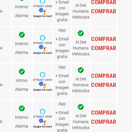
Radar
im.
Asistente
Alertas
Det.
Audio
Comprar
oto
Hogar
Alarmas
Mov
App
+ Email
COMPRAR
con
AI Det.
ja
+E/S
imagen
Humana
gratis
App
COMPRAR
+ Email
con
AI Det.
COMPRAR
/Zx4
+E/S
imagen
Humana
gratis
App