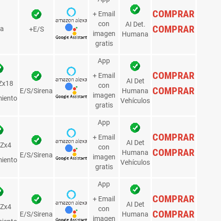
15 horas, 18 minutos, 43
es de
ctivación con línea móvil con varias
Solicitar
ifas llamadas y datos ilimitados, etc.
activación
a SIM. Nuestras tarjetas está configuradas
COMPRAR
 cámaras IP o 4G