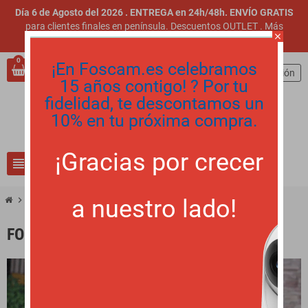
Día 6 de Agosto del 2026 . ENTREGA en 24h/48h. ENVÍO GRATIS
para clientes finales en península. Descuentos OUTLET
.
Más
close
información
.
0
¡En Foscam.es celebramos
person
Iniciar sesión
15 años contigo! ? Por tu
fidelidad, te descontamos un
10% en tu próxima compra.
¡Gracias por crecer
view_headline
search
a nuestro lado!
chevron_right
Foscam Cloud
FOSCAM CLOUD