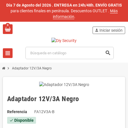
Día 7 de Agosto del 2026 . ENTREGA en 24h/48h. ENVÍO GRATIS
para clientes finales en península. Descuentos OUTLET
.
Más
información
.
0
person
Iniciar sesión
view_headline
search
chevron_right
Adaptador 12V/3A Negro
Adaptador 12V/3A Negro
Referencia
FA12V3A-B
Disponible
check