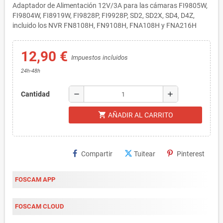
Adaptador de Alimentación 12V/3A para las cámaras FI9805W,
FI9804W, FI8919W, FI9828P, FI9928P, SD2, SD2X, SD4, D4Z,
incluido los NVR FN8108H, FN9108H, FNA108H y FNA216H
12,90 €
Impuestos incluidos
24h-48h
remove
add
Cantidad
shopping_cart
AÑADIR AL CARRITO
Compartir
Tuitear
Pinterest
FOSCAM APP
FOSCAM CLOUD