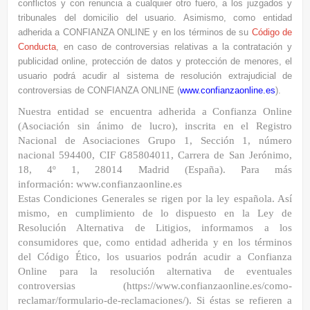
conflictos y con renuncia a cualquier otro fuero, a los juzgados y
tribunales del domicilio del usuario. Asimismo, como entidad
adherida a CONFIANZA ONLINE y en los términos de su
Código de
Conducta
, en caso de controversias relativas a la contratación y
publicidad online, protección de datos y protección de menores, el
usuario podrá acudir al sistema de resolución extrajudicial de
controversias de CONFIANZA ONLINE (
www.confianzaonline.es
).
Nuestra entidad se encuentra adherida a Confianza Online
(Asociación sin ánimo de lucro), inscrita en el
Registro
Nacional de Asociaciones Grupo 1, Sección 1, número
nacional 594400, CIF G85804011, Carrera de
San Jerónimo,
18, 4º 1, 28014 Madrid (España). Para más
información:
www.confianzaonline.es
Estas Condiciones Generales se rigen por la ley española. Así
mismo, en cumplimiento de lo dispuesto en la Ley
de
Resolución Alternativa de Litigios, informamos a los
consumidores que, como entidad adherida y en los
términos
del
Código Ético,
los usuarios podrán acudir a Confianza
Online para la resolución alternativa de
eventuales
controversias (
https://www.confianzaonline.es/como-
reclamar/formulario-de-reclamaciones/
). Si
éstas se refieren a