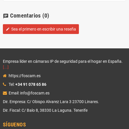
Comentarios
(0)
chat
Sea el primero en escribir una reseña
edit
Empresa líder en cámaras IP de seguridad para el hogar en España.
[...]
https://foscam.es
Tel:
+34 91 078 65 86
Email: info@foscam.es
Dir. Empresa: C/ Obispo Alvarez Lara 3 23700 Linares.
Dir. Fiscal: C/ Balo 8, 38330 La Laguna. Tenerife
SÍGUENOS