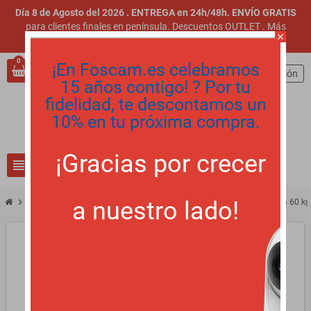
Día 8 de Agosto del 2026 . ENTREGA en 24h/48h. ENVÍO GRATIS
para clientes finales en península. Descuentos OUTLET
.
Más
close
información
.
0
¡En Foscam.es celebramos
person
Iniciar sesión
15 años contigo! ? Por tu
fidelidad, te descontamos un
10% en tu próxima compra.
¡Gracias por crecer
view_headline
search
a nuestro lado!
chevron_right
Armario Lanberg 9U 600x450x507 auto ensamblado Rack 19", hasta 60 kg