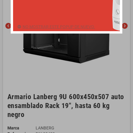
chevron_left
chevron_right
NO MOSTRAR ESTE POPUP DE NUEVO.
Armario Lanberg 9U 600x450x507 auto
ensamblado Rack 19", hasta 60 kg
negro
Marca
LANBERG