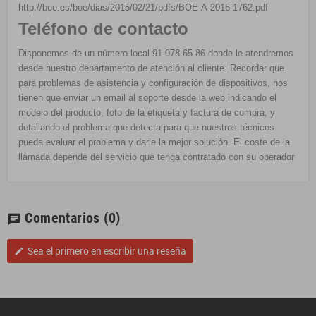
http://boe.es/boe/dias/2015/02/21/pdfs/BOE-A-2015-1762.pdf
Teléfono de contacto
Disponemos de un número local 91 078 65 86 donde le atendremos
desde nuestro departamento de atención al cliente. Recordar que
para problemas de asistencia y configuración de dispositivos, nos
tienen que enviar un email al soporte desde la web indicando el
modelo del producto, foto de la etiqueta y factura de compra, y
detallando el problema que detecta para que nuestros técnicos
pueda evaluar el problema y darle la mejor solución. El coste de la
llamada depende del servicio que tenga contratado con su operador
Comentarios
(0)
chat
Sea el primero en escribir una reseña
edit