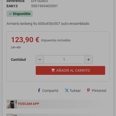
Referencia
DIY-00403
EAN13
5901969403091
Disponible
check
Armario lanberg 9u 600x450x507 auto ensamblado
123,90 €
Impuestos incluidos
24h-48h
remove
add
Cantidad
shopping_cart
AÑADIR AL CARRITO
Compartir
Tuitear
Pinterest
FOSCAM APP