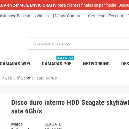
REGA en 24h/48h. ENVÍO GRATIS
para clientes finales en península. De
 Distribuye Foscam
|
Vídeos
| Dónde Comprar
|
Certificado Foscam
|
IEEE 802.3 AF
CÁMARAS WIFI
CÁMARAS POE
NETWORKING
DE
17 2TB 3.5" 256mb - sata 6Gb/s
Disco duro interno HDD Seagate skyhaw
sata 6Gb/s
Marca
SEAGATE