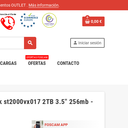
scuentos OUTLET
.
Más información
.
0
0,00 €
search
person
Iniciar sesión
OFERTAS FOSCAM
SCARGAS
OFERTAS
CONTACTO
k st2000vx017 2TB 3.5" 256mb -
FOSCAM APP