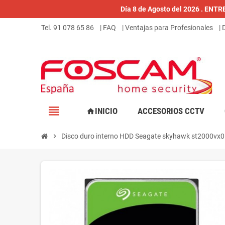
Día 8 de Agosto del 2026 . ENT
Tel. 91 078 65 86
| FAQ
| Ventajas para Profesionales
|
view_headline
INICIO
ACCESORIOS CCTV
home
chevron_right
Disco duro interno HDD Seagate skyhawk st2000vx0