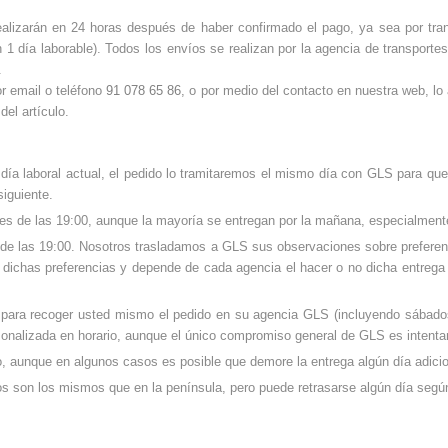
ealizarán en 24 horas después de haber confirmado el pago, ya sea por trans
 1 día laborable). Todos los envíos se realizan por la agencia de transporte
.
or email o teléfono
91 078 65 86
, o por medio del contacto en nuestra web,
lo
del artículo.
 día laboral actual, el pedido lo tramitaremos el mismo día con GLS para que l
siguiente.
tes de las 19:00, aunque la mayoría se entregan por la mañana, especialment
de las 19:00. Nosotros trasladamos a GLS sus observaciones sobre preferenci
ar dichas preferencias y depende de cada agencia el hacer o no dicha entreg
S para recoger usted mismo el pedido en su agencia GLS (incluyendo sábad
sonalizada en horario, aunque el único compromiso general de GLS es intentar
do, aunque en algunos casos es posible que demore la entrega algún día adicio
os son los mismos que en la península, pero puede retrasarse algún día seg