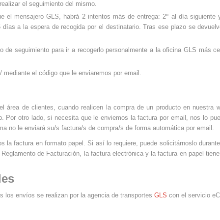
realizar el seguimiento del mismo.
ue el mensajero GLS, habrá 2 intentos más de entrega: 2º al día siguiente y
 días a la espera de recogida por el destinatario. Tras ese plazo se devuelv
go de seguimiento para ir a recogerlo personalmente a la oficina
GLS
más cer
/
mediante el código que le enviaremos por email.
 el área de clientes, cuando realicen la compra de un producto en nuestr
. Por otro lado, si necesita que le enviemos la factura por email, nos lo pu
ema no le enviará su/s factura/s de compra/s de forma automática por email.
a factura en formato papel. Si así lo requiere, puede solicitárnoslo durant
Reglamento de Facturación, la factura electrónica y la factura en papel tien
les
s los envíos se realizan por la agencia de transportes
GLS
con el servicio e