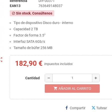
Referencia
DIY-00371
EAN13
763649148037
Sin stock. Consúltenos
block
Tipo de dispositivo Disco duro - interno
Capacidad 2 TB
Factor de forma 3.5"
Interfaz SATA 6Gb/s
Tamaño de búfer 256 MB
ut_map
182,90 €
Impuestos incluidos
remove
add
Cantidad
shopping_cart
AÑADIR AL CARRITO
Compartir
Tuitear