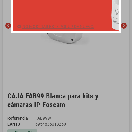
chevron_left
chevron_right
NO MOSTRAR ESTE POPUP DE NUEVO.
CAJA FAB99 Blanca para kits y
cámaras IP Foscam
Referencia
FAB99W
EAN13
6954836013250