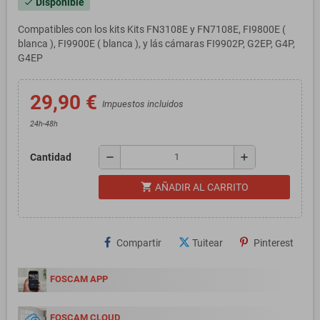
Disponible
check
Compatibles con los kits Kits FN3108E y FN7108E, FI9800E (
blanca ), FI9900E ( blanca ), y lás cámaras FI9902P, G2EP, G4P,
G4EP
29,90 €
Impuestos incluidos
24h-48h
remove
add
Cantidad
shopping_cart
AÑADIR AL CARRITO
Compartir
Tuitear
Pinterest
FOSCAM APP
FOSCAM CLOUD