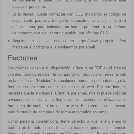
se devuelven a origen; por favor, contacte con nosotros ante
cualquier problema.
Si lo desea, puede contactar con
GLS
indicando el código de
seguimiento para ir a recogerlo personalmente a la oficina
GLS
más cercana, para indicarles un horario preferente o su teléfono
de contacto o cualquier otra cuestión.
Ver oficinas GLS
Seguimiento de los envíos en
https://www.gls-spain.es/es/
mediante el código que le enviaremos por email.
Facturas
Los clientes tienen a su disposición la factura en PDF en el área de
clientes, cuando realicen la compra de un producto en nuestra web
en la opción de "Pedidos" En cualquier momento podrá descargar la
factura una vez entre con su usuario en la web. Por otro lado, si
necesita que le enviemos la factura por email, nos lo puede solicitar
enviándonos un email a llámenos por teléfono o utilizando el
formulario de contacto en nuestra web. El sistema no le enviará
su/s factura/s de compra/s de forma automática por email.
Como persona consumidora, tiene derecho a que le enviemos la
factura en formato papel. Si así lo requiere, puede solicitárnoslo
durante el proceso de pedido en "Observaciones". Esta solicitud no