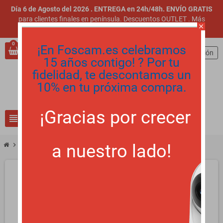
Día 6 de Agosto del 2026 . ENTREGA en 24h/48h. ENVÍO GRATIS
para clientes finales en península. Descuentos OUTLET
.
Más
close
información
.
0
¡En Foscam.es celebramos
person
Iniciar sesión
15 años contigo! ? Por tu
fidelidad, te descontamos un
10% en tu próxima compra.
¡Gracias por crecer
view_headline
search
a nuestro lado!
chevron_right
CAJA FAB99 Blanca para kits y cámaras IP Foscam