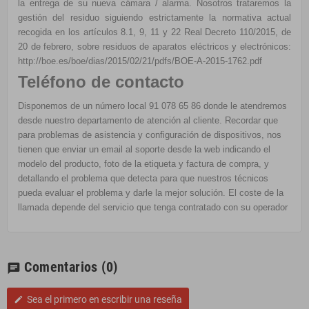
la entrega de su nueva cámara / alarma. Nosotros trataremos la
gestión del residuo siguiendo estrictamente la normativa actual
recogida en los a
rtículos 8.1, 9, 11 y 22 Real Decreto 110/2015, de
20 de febrero, sobre residuos de aparatos eléctricos y electrónicos:
http://boe.es/boe/dias/2015/02/21/pdfs/BOE-A-2015-1762.pdf
Teléfono de contacto
Disponemos de un número local 91 078 65 86 donde le atendremos
desde nuestro departamento de atención al cliente. Recordar que
para problemas de asistencia y configuración de dispositivos, nos
tienen que enviar un email al soporte desde la web indicando el
modelo del producto, foto de la etiqueta y factura de compra, y
detallando el problema que detecta para que nuestros técnicos
pueda evaluar el problema y darle la mejor solución. El coste de la
llamada depende del servicio que tenga contratado con su operador
Comentarios
(0)
chat
Sea el primero en escribir una reseña
edit