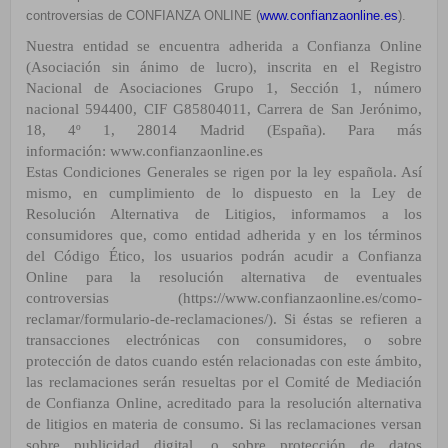
controversias de CONFIANZA ONLINE (
www.confianzaonline.es
).
Nuestra entidad se encuentra adherida a Confianza Online
(Asociación sin ánimo de lucro), inscrita en el
Registro
Nacional de Asociaciones Grupo 1, Sección 1, número
nacional 594400, CIF G85804011, Carrera de
San Jerónimo,
18, 4º 1, 28014 Madrid (España). Para más
información:
www.confianzaonline.es
Estas Condiciones Generales se rigen por la ley española. Así
mismo, en cumplimiento de lo dispuesto en la Ley
de
Resolución Alternativa de Litigios, informamos a los
consumidores que, como entidad adherida y en los
términos
del
Código Ético,
los usuarios podrán acudir a Confianza
Online para la resolución alternativa de
eventuales
controversias (
https://www.confianzaonline.es/como-
reclamar/formulario-de-reclamaciones/
). Si
éstas se refieren a
transacciones electrónicas con consumidores, o sobre
protección de datos cuando estén
relacionadas con este ámbito,
las reclamaciones serán resueltas por el Comité de Mediación
de Confianza
Online, acreditado para la resolución alternativa
de litigios en materia de consumo. Si las reclamaciones versan
sobre publicidad digital, o sobre protección de datos