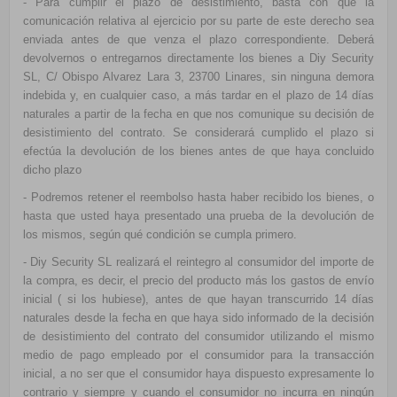
- Para cumplir el plazo de desistimiento, basta con que la
comunicación relativa al ejercicio por su parte de este derecho sea
enviada antes de que venza el plazo correspondiente. Deberá
devolvernos o entregarnos directamente los bienes a Diy Security
SL, C/ Obispo Alvarez Lara 3, 23700 Linares, sin ninguna demora
indebida y, en cualquier caso, a más tardar en el plazo de 14 días
naturales a partir de la fecha en que nos comunique su decisión de
desistimiento del contrato. Se considerará cumplido el plazo si
efectúa la devolución de los bienes antes de que haya concluido
dicho plazo
- Podremos retener el reembolso hasta haber recibido los bienes, o
hasta que usted haya presentado una prueba de la devolución de
los mismos, según qué condición se cumpla primero.
- Diy Security SL realizará el reintegro al consumidor del importe de
la compra, es decir, el precio del producto más los gastos de envío
inicial ( si los hubiese), antes de que hayan transcurrido 14 días
naturales desde la fecha en que haya sido informado de la decisión
de desistimiento del contrato del consumidor utilizando el mismo
medio de pago empleado por el consumidor para la transacción
inicial, a no ser que el consumidor haya dispuesto expresamente lo
contrario y siempre y cuando el consumidor no incurra en ningún