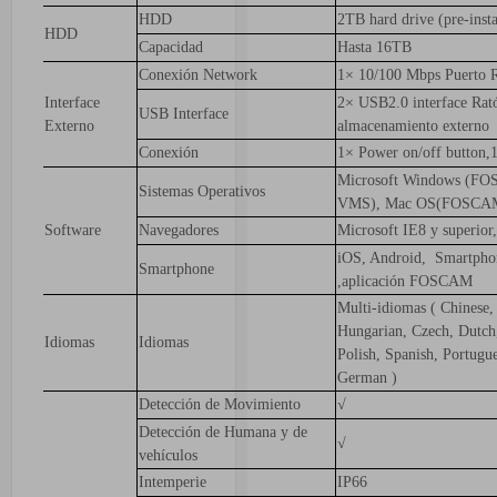
HDD
2TB hard drive (pre-inst
HDD
Capacidad
Hasta 16TB
Conexión Network
1× 10/100 Mbps Puerto 
Interface
2× USB2.0 interface Rat
USB Interface
Externo
almacenamiento externo
Conexión
1× Power on/off button,
Microsoft Windows (F
Sistemas Operativos
VMS), Mac OS(FOSCA
Software
Navegadores
Microsoft IE8 y superior,
iOS, Android, Smartpho
Smartphone
,aplicación FOSCAM
Multi-idiomas ( Chinese,
Hungarian, Czech, Dutch,
Idiomas
Idiomas
Polish, Spanish, Portugue
German )
Detección de Movimiento
√
Detección de Humana y de
√
vehículos
Intemperie
IP66