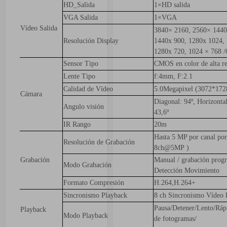
HD_Salida
1×HD salida
VGA Salida
1×VGA
Vídeo Salida
3840× 2160, 2560× 1440
Resolución Display
1440x 900, 1280x 1024,
1280x 720, 1024 × 768 
Sensor Tipo
CMOS en color de alta re
Lente Tipo
f:4mm, F:2.1
Calidad de Vídeo
5.0Megapixel (3072*172
Cámara
Diagonal: 94º, Horizontal
Angulo visión
43,6º
IR Rango
20m
Hasta 5 MP por canal por
Resolución de Grabación
8ch@5MP )
Grabación
Manual / grabación prog
Modo Grabación
Detección Movimiento
Formato Compresión
H.264,H.264+
Sincronismo Playback
8 ch Sincronismo Vídeo 
Pausa/Detener/Lento/Ráp
Playback
Modo Playback
de fotogramas/