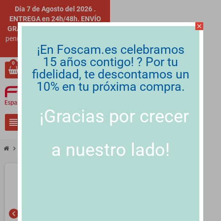
Día 7 de Agosto del 2026 .
ENTREGA en 24h/48h. ENVÍO
close
GRATIS
para clientes finales en
península. Descuentos OUTLET
.
¡En Foscam.es celebramos
Más información
.
15 años contigo! ? Por tu
0
fidelidad, te descontamos un
person
Iniciar sesión
10% en tu próxima compra.
¡Gracias por crecer
view_headline
search
a nuestro lado!
chevron_right
KIT FOSCAM FN9108E-T4-2T, POE, 8CH, incluye 4 cámaras T5EP 5,0Mpx, Gr
chevron_left
chevron_right