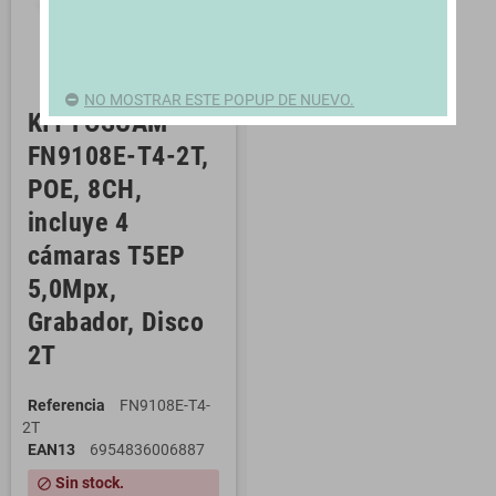
NO MOSTRAR ESTE POPUP DE NUEVO.
KIT FOSCAM
FN9108E-T4-2T,
POE, 8CH,
incluye 4
cámaras T5EP
5,0Mpx,
Grabador, Disco
2T
Referencia
FN9108E-T4-
2T
EAN13
6954836006887
Sin stock.
block