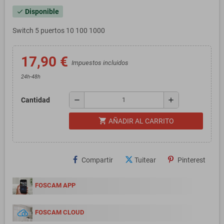
Disponible
check
Switch 5 puertos 10 100 1000
17,90 €
Impuestos incluidos
24h-48h
remove
add
Cantidad
shopping_cart
AÑADIR AL CARRITO
Compartir
Tuitear
Pinterest
FOSCAM APP
FOSCAM CLOUD