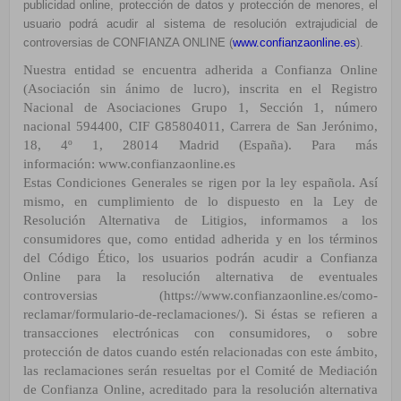
publicidad online, protección de datos y protección de menores, el
usuario podrá acudir al sistema de resolución extrajudicial de
controversias de CONFIANZA ONLINE (
www.confianzaonline.es
).
Nuestra entidad se encuentra adherida a Confianza Online
(Asociación sin ánimo de lucro), inscrita en el
Registro
Nacional de Asociaciones Grupo 1, Sección 1, número
nacional 594400, CIF G85804011, Carrera de
San Jerónimo,
18, 4º 1, 28014 Madrid (España). Para más
información:
www.confianzaonline.es
Estas Condiciones Generales se rigen por la ley española. Así
mismo, en cumplimiento de lo dispuesto en la Ley
de
Resolución Alternativa de Litigios, informamos a los
consumidores que, como entidad adherida y en los
términos
del
Código Ético,
los usuarios podrán acudir a Confianza
Online para la resolución alternativa de
eventuales
controversias (
https://www.confianzaonline.es/como-
reclamar/formulario-de-reclamaciones/
). Si
éstas se refieren a
transacciones electrónicas con consumidores, o sobre
protección de datos cuando estén
relacionadas con este ámbito,
las reclamaciones serán resueltas por el Comité de Mediación
de Confianza
Online, acreditado para la resolución alternativa