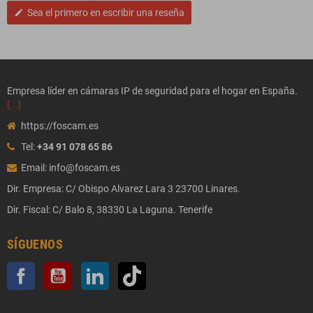
Sea el primero en escribir una reseña
edit
Empresa líder en cámaras IP de seguridad para el hogar en España.
[...]
https://foscam.es
Tel:
+34 91 078 65 86
Email: info@foscam.es
Dir. Empresa: C/ Obispo Alvarez Lara 3 23700 Linares.
Dir. Fiscal: C/ Balo 8, 38330 La Laguna. Tenerife
SÍGUENOS
Facebook
YouTube
LinkedIn
TikTok