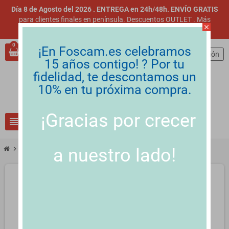
Día 8 de Agosto del 2026 . ENTREGA en 24h/48h. ENVÍO GRATIS
para clientes finales en península. Descuentos OUTLET
.
Más
close
información
.
0
¡En Foscam.es celebramos
person
Iniciar sesión
15 años contigo! ? Por tu
fidelidad, te descontamos un
10% en tu próxima compra.
¡Gracias por crecer
view_headline
search
a nuestro lado!
chevron_right
Switch TP-LINK TL-SG1005D 5 puertos 10/100/1000 negro