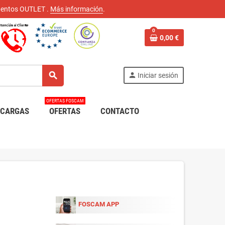
scuentos OUTLET
.
Más información
.
0
0,00 €
search
person
Iniciar sesión
OFERTAS FOSCAM
SCARGAS
OFERTAS
CONTACTO
FOSCAM APP