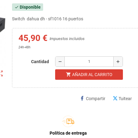
Disponible
check
Switch dahua dh - sf1016 16 puertos
45,90 €
Impuestos incluidos
24h-48h
remove
add
Cantidad
ut_map
shopping_cart
AÑADIR AL CARRITO
Compartir
Tuitear
Política de entrega