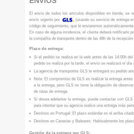
ENVÍOS
El envío de todos los artículos disponibles en tienda, se r
e
nvío urgente por
(usando su servicio de entrega en
código de seguimiento, que le enviaremos automáticamente
En caso de alguna incidencia, el cliente deberá notificarlo p
la compañía de transporte dentro de las 48h de la recepción 
Plazo de entrega:
Si el pedido se realiza en la web antes de las 14:00h del
pedido se realiza por la tarde, el envío se realizará el día 
La agencia de transportes GLS le entregará su pedido an
Nota: El compromiso de GLS es realizar la entrega antes 
a la entrega, pero GLS no tiene la obligación de observ
de rutas de entrega.
Si desea adelantar la entrega, puede contactar con GL
para intentar que su agencia realice una entrega más per
Destinos en Portugal: El plazo estándar es el arriba cita
Destinos en Canarias y Baleares: Habitualmente los plaz
Gestión de la entrega por GLS: