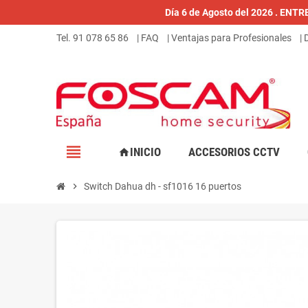
Día 6 de Agosto del 2026 . ENT
Tel. 91 078 65 86
| FAQ
| Ventajas para Profesionales
|
view_headline
INICIO
ACCESORIOS CCTV
home
chevron_right
Switch Dahua dh - sf1016 16 puertos