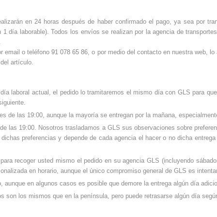
ealizarán en 24 horas después de haber confirmado el pago, ya sea por trans
 1 día laborable). Todos los envíos se realizan por la agencia de transporte
.
or email o teléfono
91 078 65 86
, o por medio del contacto en nuestra web,
lo
del artículo.
 día laboral actual, el pedido lo tramitaremos el mismo día con GLS para que l
siguiente.
tes de las 19:00, aunque la mayoría se entregan por la mañana, especialment
de las 19:00. Nosotros trasladamos a GLS sus observaciones sobre preferenci
ar dichas preferencias y depende de cada agencia el hacer o no dicha entreg
S para recoger usted mismo el pedido en su agencia GLS (incluyendo sábad
sonalizada en horario, aunque el único compromiso general de GLS es intentar
do, aunque en algunos casos es posible que demore la entrega algún día adicio
os son los mismos que en la península, pero puede retrasarse algún día seg