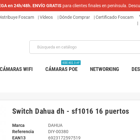
REGA en 24h/48h. ENVÍO GRATIS
para clientes finales en península. De
 Distribuye Foscam
|
Vídeos
| Dónde Comprar
|
Certificado Foscam
|
IEEE 802.3 AF
CÁMARAS WIFI
CÁMARAS POE
NETWORKING
DE
Switch Dahua dh - sf1016 16 puertos
Marca
DAHUA
Referencia
DIY-00380
EAN13
6923172597519