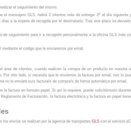
realizar el seguimiento del mismo.
ue el mensajero GLS, habrá 2 intentos más de entrega: 2º al día siguiente y
 días a la espera de recogida por el destinatario. Tras ese plazo se devuelv
go de seguimiento para ir a recogerlo personalmente a la oficina
GLS
más cer
/
mediante el código que le enviaremos por email.
 el área de clientes, cuando realicen la compra de un producto en nuestr
. Por otro lado, si necesita que le enviemos la factura por email, nos lo pu
ema no le enviará su/s factura/s de compra/s de forma automática por email.
a factura en formato papel. Si así lo requiere, puede solicitárnoslo durant
Reglamento de Facturación, la factura electrónica y la factura en papel tien
les
s los envíos se realizan por la agencia de transportes
GLS
con el servicio e