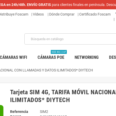
REGA en 24h/48h. ENVÍO GRATIS
para clientes finales en península. De
 Distribuye Foscam
|
Vídeos
| Dónde Comprar
|
Certificado Foscam
|
IEEE 802.3 AF
CÁMARAS WIFI
CÁMARAS POE
NETWORKING
DE
 NACIONAL CON LLAMADAS Y DATOS ILIMITADOS* DIYTECH
Tarjeta SIM 4G, TARIFA MÓVIL NACIO
ILIMITADOS* DIYTECH
Referencia
SIM2