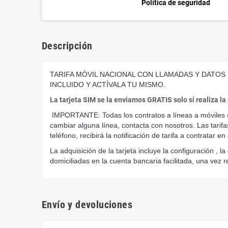
Política de seguridad
Descripción
TARIFA MÓVIL NACIONAL CON LLAMADAS Y DATOS IL
INCLUIDO Y ACTÍVALA TU MISMO.
La tarjeta SIM se la enviamos GRATIS solo si realiza la
 IMPORTANTE: Todas los contratos a líneas a móviles son sin permanencia y se pueden cancelar en cualquier momento sin coste alguno. Si quieres realizar ampliación de datos o 
cambiar alguna línea, contacta con nosotros. Las tarif
teléfono, recibirá la notificación de tarifa a contrata
La adquisición de la tarjeta incluye la configuración , 
domiciliadas en la cuenta bancaria facilitada, una vez r
Envío y devoluciones