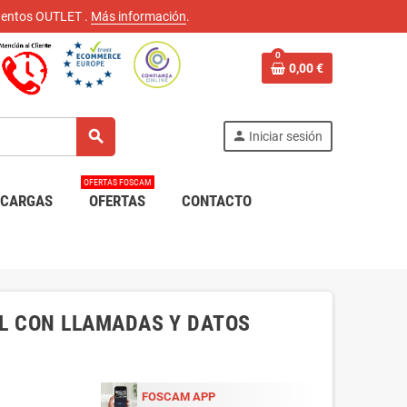
scuentos OUTLET
.
Más información
.
0
0,00 €
search
person
Iniciar sesión
OFERTAS FOSCAM
SCARGAS
OFERTAS
CONTACTO
NAL CON LLAMADAS Y DATOS
FOSCAM APP