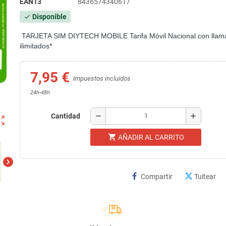
EAN13
8436574340617
Disponible
check
TARJETA SIM DIYTECH MOBILE Tarifa Móvil Nacional con llam
ilimitados*
7,95 €
Impuestos incluidos
24h-48h
remove
add
Cantidad
ut_map
shopping_cart
AÑADIR AL CARRITO
chevron_right
Compartir
Tuitear