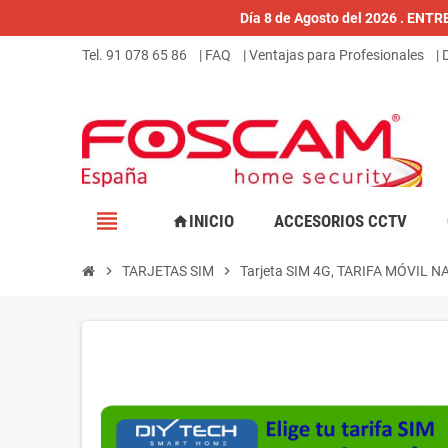
Día 8 de Agosto del 2026 . ENT
Tel. 91 078 65 86
| FAQ
| Ventajas para Profesionales
|
view_headline
INICIO
ACCESORIOS CCTV
home
chevron_right
TARJETAS SIM
chevron_right
Tarjeta SIM 4G, TARIFA MÓVIL