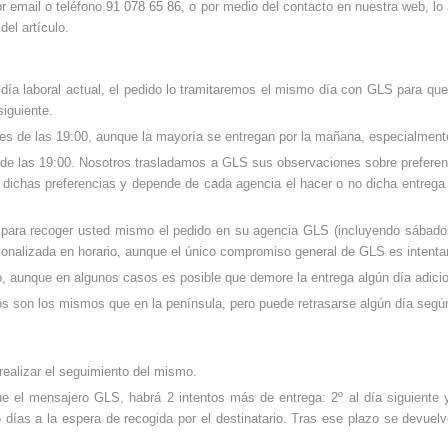
or email o teléfono
91 078 65 86
, o por medio del contacto en nuestra web,
lo
del artículo.
 día laboral actual, el pedido lo tramitaremos el mismo día con GLS para que l
siguiente.
tes de las 19:00, aunque la mayoría se entregan por la mañana, especialment
de las 19:00. Nosotros trasladamos a GLS sus observaciones sobre preferenci
ar dichas preferencias y depende de cada agencia el hacer o no dicha entreg
S para recoger usted mismo el pedido en su agencia GLS (incluyendo sábad
sonalizada en horario, aunque el único compromiso general de GLS es intentar
do, aunque en algunos casos es posible que demore la entrega algún día adicio
os son los mismos que en la península, pero puede retrasarse algún día seg
realizar el seguimiento del mismo.
ue el mensajero GLS, habrá 2 intentos más de entrega: 2º al día siguiente y
 días a la espera de recogida por el destinatario. Tras ese plazo se devuelv