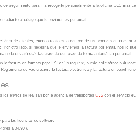
go de seguimiento para ir a recogerlo personalmente a la oficina
GLS
más cer
/
mediante el código que le enviaremos por email.
 el área de clientes, cuando realicen la compra de un producto en nuestr
. Por otro lado, si necesita que le enviemos la factura por email, nos lo pu
ema no le enviará su/s factura/s de compra/s de forma automática por email.
a factura en formato papel. Si así lo requiere, puede solicitárnoslo durant
Reglamento de Facturación, la factura electrónica y la factura en papel tien
les
s los envíos se realizan por la agencia de transportes
GLS
con el servicio e
 para las licencias de software.
riores a 34,90 €