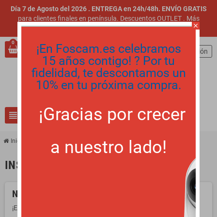
Día 7 de Agosto del 2026 . ENTREGA en 24h/48h. ENVÍO GRATIS
para clientes finales en península. Descuentos OUTLET
.
Más
close
información
.
0
¡En Foscam.es celebramos
person
Iniciar sesión
15 años contigo! ? Por tu
fidelidad, te descontamos un
10% en tu próxima compra.
¡Gracias por crecer
view_headline
search
a nuestro lado!
Inicio
INSTRUMENTACIÓN INSTALADORES
No hay productos disponibles
¡Estate atento! Próximamente se añadirán más productos.