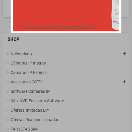
search
NO MOSTRAR ESTE POPUP DE NUEVO.
SHOP
Networking
add
Cámaras IP Interior
Cámaras IP Exterior
Accesorios CCTV
add
Software Cámaras IP
Kits, NVR Foscam y Software
Ofertas limitadas DIY
Ofertas Reacondicionadas
TARJETAS SIM