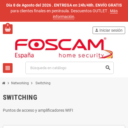
Día 8 de Agosto del 2026 . ENTREGA en 24h/48h. ENVÍO GRATIS
para clientes finales en península. Descuentos OUTLET
.
Más
información
.
0
person
Iniciar sesión
view_headline
search
chevron_right
chevron_right
Networking
Switching
SWITCHING
Puntos de acceso y amplificadores WIFI